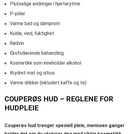
Plutselige endringer i hjerterytme
P-piller
Varme bad og damprom
Kulde, vind, fuktighet
Rødvin
Eksfollierende behandling
Kosmetikk som inneholder alkohol
Krydret mat og sitrus
Varme drikker (inkludert kaffe og te)
COUPERØS HUD – REGLENE FOR
HUDPLEIE
Couperøs hud trenger spesiell pleie, mennoen ganger
holder det om du utstyrer deg med riktig kosmetikk