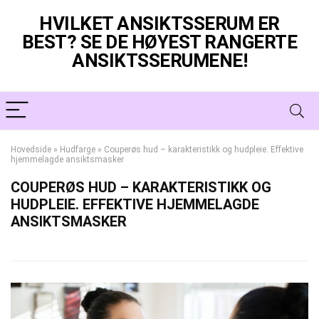
HVILKET ANSIKTSSERUM ER
BEST? SE DE HØYEST RANGERTE
ANSIKTSSERUMENE!
Hovedside
»
Hudfarge
»
Couperøs hud – karakteristikk og hudpleie. Effektive
hjemmelagde ansiktsmasker
COUPERØS HUD – KARAKTERISTIKK OG
HUDPLEIE. EFFEKTIVE HJEMMELAGDE
ANSIKTSMASKER