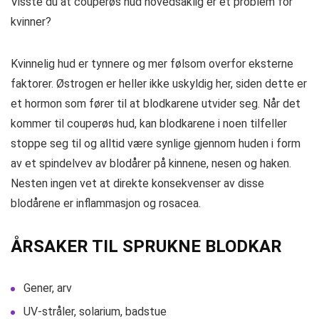
Visste du at couperøs hud hovedsaklig er et problem for
kvinner?
Kvinnelig hud er tynnere og mer følsom overfor eksterne
faktorer. Østrogen er heller ikke uskyldig her, siden dette er
et hormon som fører til at blodkarene utvider seg. Når det
kommer til couperøs hud, kan blodkarene i noen tilfeller
stoppe seg til og alltid være synlige gjennom huden i form
av et spindelvev av blodårer på kinnene, nesen og haken.
Nesten ingen vet at direkte konsekvenser av disse
blodårene er inflammasjon og rosacea.
ÅRSAKER TIL SPRUKNE BLODKAR
Gener, arv
UV-stråler, solarium, badstue