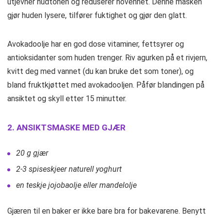
utjevner hudtonen og reduserer hovenhet. Denne masken
gjør huden lysere, tilfører fuktighet og gjør den glatt.
Avokadoolje har en god dose vitaminer, fettsyrer og
antioksidanter som huden trenger. Riv agurken på et rivjern,
kvitt deg med vannet (du kan bruke det som toner), og
bland fruktkjøttet med avokadooljen. Påfør blandingen på
ansiktet og skyll etter 15 minutter.
2. ANSIKTSMASKE MED GJÆR
20 g gjær
2-3 spiseskjeer naturell yoghurt
en teskje jojobaolje eller mandelolje
Gjæren til en baker er ikke bare bra for bakevarene. Benytt