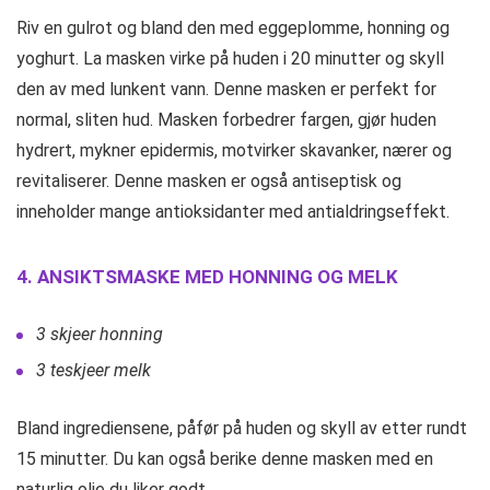
Riv en gulrot og bland den med eggeplomme, honning og
yoghurt. La masken virke på huden i 20 minutter og skyll
den av med lunkent vann. Denne masken er perfekt for
normal, sliten hud. Masken forbedrer fargen, gjør huden
hydrert, mykner epidermis, motvirker skavanker, nærer og
revitaliserer. Denne masken er også antiseptisk og
inneholder mange antioksidanter med antialdringseffekt.
4. ANSIKTSMASKE MED HONNING OG MELK
3 skjeer honning
3 teskjeer melk
Bland ingrediensene, påfør på huden og skyll av etter rundt
15 minutter. Du kan også berike denne masken med en
naturlig olje du liker godt.