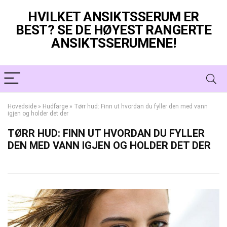
HVILKET ANSIKTSSERUM ER
BEST? SE DE HØYEST RANGERTE
ANSIKTSSERUMENE!
Hovedside
»
Hudfarge
»
Tørr hud: Finn ut hvordan du fyller den med vann
igjen og holder det der
TØRR HUD: FINN UT HVORDAN DU FYLLER
DEN MED VANN IGJEN OG HOLDER DET DER