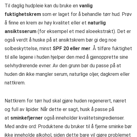
Til daglig hudpleie kan du bruke en
vanlig
fuktighetskrem
som er laget for å behandle tørr hud. Prøv
å finne en krem av høy kvalitet eller et
naturlig
ansiktsserum
(for eksempel et med aloeekstrakt). Det er
også verdt å huske på at ansiktskrem bør gi deg noe
solbeskyttelse, minst
SPF 20 eller mer
. Å tilføre fuktighet
til alle lagene i huden hjelper den med å gjenopprette sine
selvhydrerende evner. Av den grunn bør du passe på at
huden din ikke mangler serum, naturlige oljer, dagkrem eller
nattkrem.
Nattkrem for tørr hud skal gjøre huden regenerert, næret
og full av lipider. Når dette er sagt, husk å passe på
at
sminkefjerner
også inneholder kvalitetsingredienser.
Med andre ord: Produktene du bruker til å fjerne sminke bør
ikke inneholde alkohol, siden dette bare vil gjøre problemet