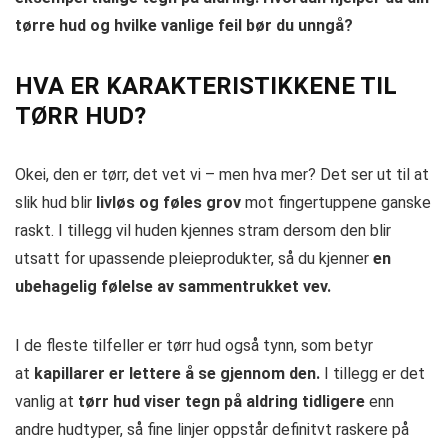
tørre hud og hvilke vanlige feil bør du unngå?
HVA ER KARAKTERISTIKKENE TIL
TØRR HUD?
Okei, den er tørr, det vet vi – men hva mer? Det ser ut til at
slik hud blir
livløs og føles grov
mot fingertuppene ganske
raskt. I tillegg vil huden kjennes stram dersom den blir
utsatt for upassende pleieprodukter, så du kjenner
en
ubehagelig følelse av sammentrukket vev.
I de fleste tilfeller er tørr hud også tynn, som betyr
at
kapillarer er lettere å se gjennom den.
I tillegg er det
vanlig at
tørr hud viser tegn på aldring tidligere
enn
andre hudtyper, så fine linjer oppstår definitvt raskere på