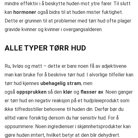
mindre effektiv i å beskytte huden mot ytre farer. Til slutt
kan
hormoner
også bidra til at huden mister fuktighet.
Dette er grunnen til at problemer med tørr hud ofte plager
gravide kvinner og kvinner i overgangsalderen.
ALLE TYPER TØRR HUD
Ru, livløs og matt – dette er bare noen få av adjektivene
man kan bruke for å beskrive tørr hud. I alvorlige tilfeller kan
tørr hud kjennes
ubehagelig stram
, men
også
oppsprukken
så den
klør
og
flasser av
. Noen ganger
er tørr hud en negativ reaksjon på et hudpleieprodukt som
ikke tilfredsstiller behovene til huden din. Derfør bør du
alltid være forsiktig dersom du har sensitiv hud. For å
oppsummere: Noen ingredienser i skjønnhetsprodukter kan
gjøre huden irritert, hvilket betyr at den blir dehydrert.