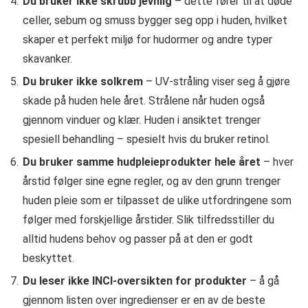
Du bruker ikke skrubb jevnlig
– dette fører til at døde
celler, sebum og smuss bygger seg opp i huden, hvilket
skaper et perfekt miljø for hudormer og andre typer
skavanker.
Du bruker ikke solkrem
– UV-stråling viser seg å gjøre
skade på huden hele året. Strålene når huden også
gjennom vinduer og klær. Huden i ansiktet trenger
spesiell behandling – spesielt hvis du bruker retinol.
Du bruker samme hudpleieprodukter hele året
– hver
årstid følger sine egne regler, og av den grunn trenger
huden pleie som er tilpasset de ulike utfordringene som
følger med forskjellige årstider. Slik tilfredsstiller du
alltid hudens behov og passer på at den er godt
beskyttet.
Du leser ikke INCI-oversikten for produkter
– å gå
gjennom listen over ingredienser er en av de beste