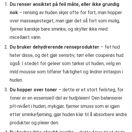
Du renser ansiktet på feil måte, eller ikke grundig
nok
– rensing av huden skjer ofte for fort, man hopper
over massasjesteget, man gjør det så fort som mulig,
fjerner kanskje bare sminke, og skyller ikke med
micellært vann.
Du bruker dehydrerende renseprodukter
– fet hud
hater disse, og det gjør sensitiv, tørr eller couperøs hud
også. I stedet for geleer som tørker ut huden, velg en
mild mousse som tilfører fuktighet og lindrer irritasjon i
huden.
Du hopper over toner
– dette er et stort feilsteg, for
toner er en essensiell del av hudpleien! Den balanserer
pH-nivået i huden, mykgjør, fjerner smuss som er igjen
etter sminkefjerning, gjør huden klar til å absorbere andre
produkter og pleier den.