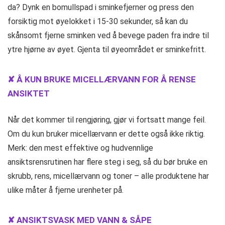
da? Dynk en bomullspad i sminkefjerner og press den
forsiktig mot øyelokket i 15-30 sekunder, så kan du
skånsomt fjerne sminken ved å bevege paden fra indre til
ytre hjørne av øyet. Gjenta til øyeområdet er sminkefritt.
✘ Å KUN BRUKE MICELLÆRVANN FOR Å RENSE
ANSIKTET
Når det kommer til rengjøring, gjør vi fortsatt mange feil.
Om du kun bruker micellærvann er dette også ikke riktig.
Merk: den mest effektive og hudvennlige
ansiktsrensrutinen har flere steg i seg, så du bør bruke en
skrubb, rens, micellærvann og toner – alle produktene har
ulike måter å fjerne urenheter på.
✘ ANSIKTSVASK MED VANN & SÅPE