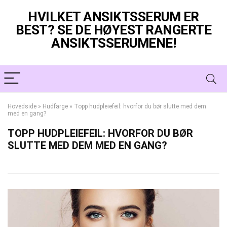
HVILKET ANSIKTSSERUM ER
BEST? SE DE HØYEST RANGERTE
ANSIKTSSERUMENE!
Hovedside
»
Hudfarge
»
Topp hudpleiefeil: hvorfor du bør slutte med dem
med en gang?
TOPP HUDPLEIEFEIL: HVORFOR DU BØR
SLUTTE MED DEM MED EN GANG?